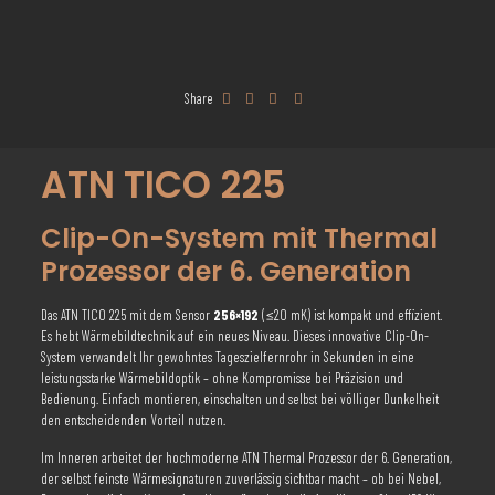
Share
ATN TICO 225
Clip-On-System mit Thermal
Prozessor der 6. Generation
Das ATN TICO 225 mit dem Sensor
256×192
(≤20 mK) ist kompakt und effizient.
Es hebt Wärmebildtechnik auf ein neues Niveau. Dieses innovative Clip-On-
System verwandelt Ihr gewohntes Tageszielfernrohr in Sekunden in eine
leistungsstarke Wärmebildoptik – ohne Kompromisse bei Präzision und
Bedienung. Einfach montieren, einschalten und selbst bei völliger Dunkelheit
den entscheidenden Vorteil nutzen.
Im Inneren arbeitet der hochmoderne ATN Thermal Prozessor der 6. Generation,
der selbst feinste Wärmesignaturen zuverlässig sichtbar macht – ob bei Nebel,