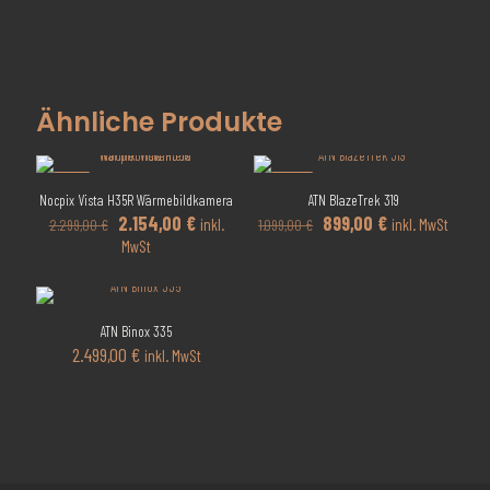
Ähnliche Produkte
-6%
-18%
Nocpix Vista H35R Wärmebildkamera
ATN BlazeTrek 319
Ursprünglicher
Aktueller
Ursprünglicher
Aktueller
2.154,00
€
899,00
€
inkl.
inkl. MwSt
2.299,00
€
1.099,00
€
Preis
Preis
Preis
Preis
MwSt
war:
ist:
war:
ist:
2.299,00 €
2.154,00 €.
1.099,00 €
899,00 €.
ATN Binox 335
2.499,00
€
inkl. MwSt