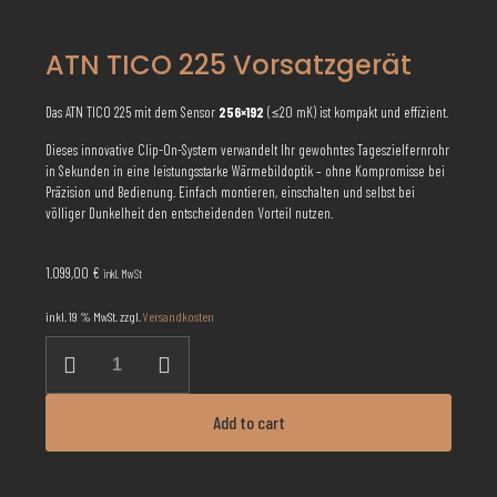
ATN TICO 225 Vorsatzgerät
Das ATN TICO 225 mit dem Sensor
256×192
(≤20 mK) ist kompakt und effizient.
Dieses innovative Clip-On-System verwandelt Ihr gewohntes Tageszielfernrohr
in Sekunden in eine leistungsstarke Wärmebildoptik – ohne Kompromisse bei
Präzision und Bedienung. Einfach montieren, einschalten und selbst bei
völliger Dunkelheit den entscheidenden Vorteil nutzen.
1.099,00
€
inkl. MwSt
inkl. 19 % MwSt.
zzgl.
Versandkosten
ATN
TICO
225
Vorsatzgerät
Add to cart
Menge