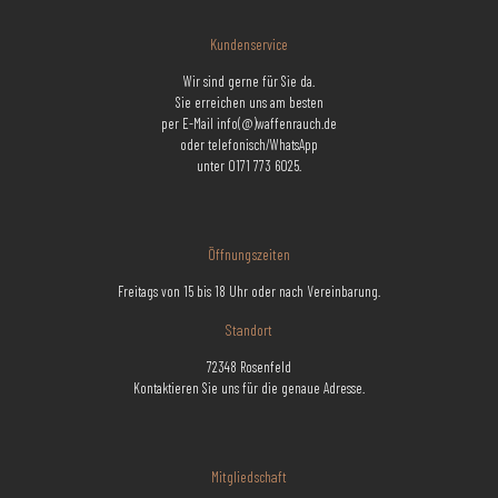
Kundenservice
Wir sind gerne für Sie da.
Sie erreichen uns am besten
per E-Mail info(@)waffenrauch.de
oder telefonisch/WhatsApp
unter 0171 773 6025.
Öffnungszeiten
Freitags von 15 bis 18 Uhr oder nach Vereinbarung.
Standort
72348 Rosenfeld
Kontaktieren Sie uns für die genaue Adresse.
Mitgliedschaft