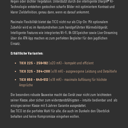
Regen oder dichter Vegetation. Unterstützt durch die intelligente SharpIR® KI-
Technologie entstehen gestochen scharfe Bilder mit optimiertem Kontrast und
klarer Zieldefinition, genau dann, wenn es darauf ankommt.
Maximale Flexibilität bietet das TICO nicht nur als Clip-On: Mit optionalem
Zubehör wird es im Handumdrehen zum handgeführten Wärmebildgerät.
Intelligente Features wie integriertes Wi-Fi, 64 GB Speicher sowie Live-Streaming
über die ATN App machen es zum perfekten Begleiter für den jagdlichen
Einsatz.
Erhältliche Varianten:
TICO 225 – 256×192
(≤20 mK) – kompakt und effizient
TICO 325 – 384×288
(≤18 mK) – ausgewogene Leistung und Detailtiefe
TICO 650 – 640×512
(≤18 mK) – maximale Auflösung für höchste
Ansprüche
Die besonders robuste Bauweise macht das Gerät zwar nicht zum leichtesten
seiner Klasse, aber sicher zum widerstandsfähigsten – intuitiv bedienbar und
als
einziges seiner Klasse mit 5 Jahren Garantie ausgestattet.
Das TICO ist die perfekte Wahl für alle, die auch im Dunkeln den Überblick
behalten und keine Kompromisse eingehen wollen.