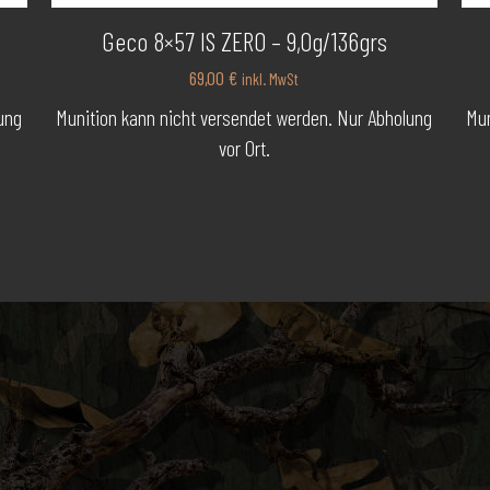
Geco 8×57 IS ZERO – 9,0g/136grs
69,00
€
inkl. MwSt
ung
Munition kann nicht versendet werden. Nur Abholung
Mun
vor Ort.