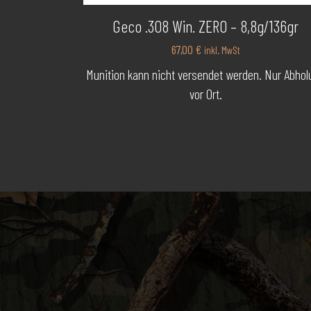
Geco .308 Win. ZERO – 8,8g/136gr
Swarovski Optik
(1)
67,00
€
inkl. MwSt
TopShot
(1)
Munition kann nicht versendet werden. Nur Abhol
Voere
(1)
vor Ort.