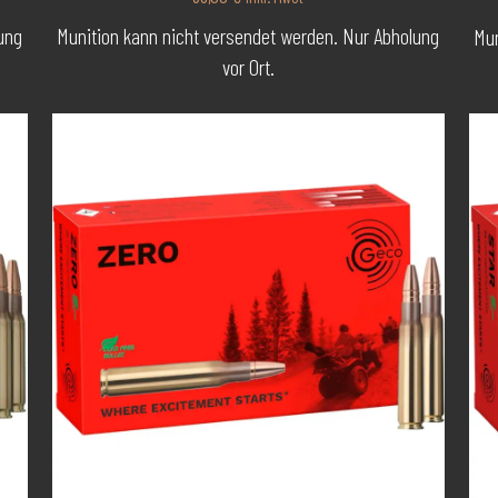
ung
Munition kann nicht versendet werden. Nur Abholung
Mun
Wiederladen
(7)
vor Ort.