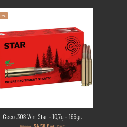
-12%
kategorien
Geco .308 Win. Star – 10,7g – 165gr.
Ursprünglicher
Aktueller
54,50
€
inkl. MwSt
62,00
€