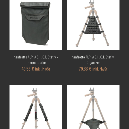
Manfrotto ALPHA S.H.O.T. Stativ –
Manfrotto ALPHA S.H.O.T. Stativ-
Thermotasche
Organizer
49,58
€
79,33
€
inkl. MwSt
inkl. MwSt