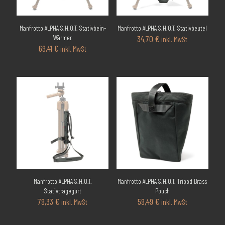
Manfrotto ALPHA S.H.O.T. Stativbein-
Manfrotto ALPHA S.H.O.T. Stativbeutel
Wärmer
34,70
€
inkl. MwSt
69,41
€
inkl. MwSt
Manfrotto ALPHA S.H.O.T.
Manfrotto ALPHA S.H.O.T. Tripod Brass
Stativtragegurt
Pouch
79,33
€
59,49
€
inkl. MwSt
inkl. MwSt