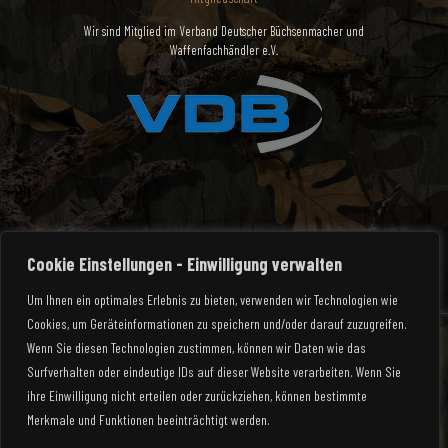
Wir sind Mitglied im Verband Deutscher Büchsenmacher und
Waffenfachhändler e.V.
Cookie Einstellungen - Einwilligung verwalten
Um Ihnen ein optimales Erlebnis zu bieten, verwenden wir Technologien wie
Cookies, um Geräteinformationen zu speichern und/oder darauf zuzugreifen.
Wenn Sie diesen Technologien zustimmen, können wir Daten wie das
Surfverhalten oder eindeutige IDs auf dieser Website verarbeiten. Wenn Sie
© 2025 Waffen Rauch | All Rights Reserved
ihre Einwilligung nicht erteilen oder zurückziehen, können bestimmte
Merkmale und Funktionen beeinträchtigt werden.
Mein Konto
Zahlungsarten
Versandarten
Impressum
Widerrufsbelehrung
Datenschutzerklärung
AGB