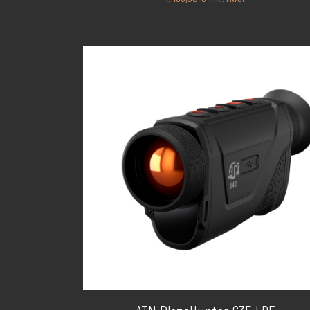
Manfrotto
(12)
Mauser
(2)
Nocpix
(3)
PPU
(3)
Rottweil
(6)
RWS
(5)
Sako
(1)
Sellier & Bellot
(5)
SK
(2)
SuperTrickler
(1)