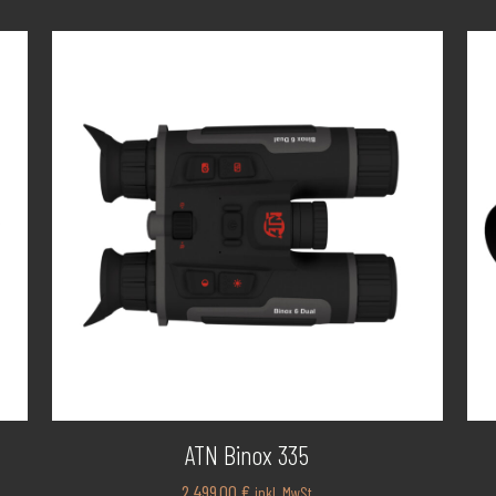
 €
ATN Binox 335
2.499,00
€
inkl. MwSt