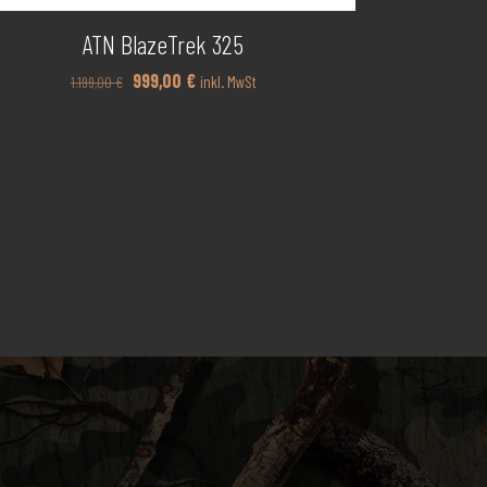
ATN BlazeTrek 325
Ursprünglicher
Aktueller
999,00
€
inkl. MwSt
1.199,00
€
Preis
Preis
war:
ist:
1.199,00 €
999,00 €.