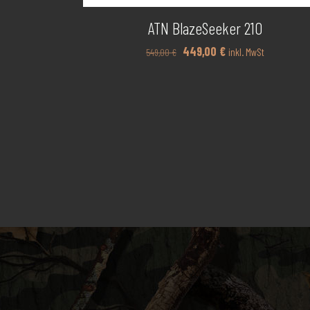
ATN BlazeSeeker 210
Ursprünglicher
Aktueller
449,00
€
inkl. MwSt
549,00
€
Preis
Preis
war:
ist:
549,00 €
449,00 €.