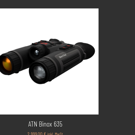
ATN Binox 635
2.999,00
€
inkl. MwSt