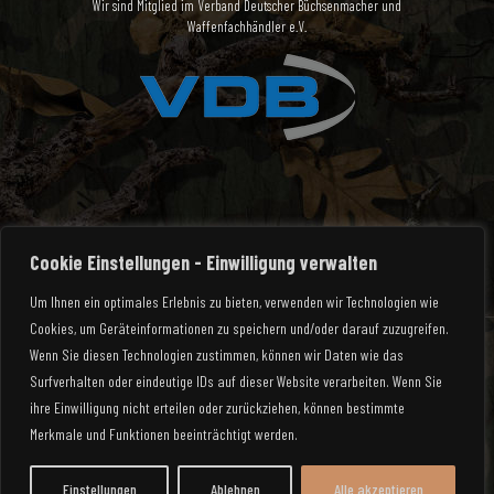
Wir sind Mitglied im Verband Deutscher Büchsenmacher und
Waffenfachhändler e.V.
Cookie Einstellungen - Einwilligung verwalten
Um Ihnen ein optimales Erlebnis zu bieten, verwenden wir Technologien wie
Cookies, um Geräteinformationen zu speichern und/oder darauf zuzugreifen.
Wenn Sie diesen Technologien zustimmen, können wir Daten wie das
Surfverhalten oder eindeutige IDs auf dieser Website verarbeiten. Wenn Sie
ihre Einwilligung nicht erteilen oder zurückziehen, können bestimmte
© 2025 Waffen Rauch | All Rights Reserved
Merkmale und Funktionen beeinträchtigt werden.
Mein Konto
Zahlungsarten
Versandarten
Impressum
Widerrufsbelehrung
Datenschutzerklärung
AGB
Einstellungen
Ablehnen
Alle akzeptieren