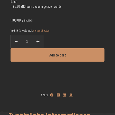
dabei
– Bis .50 BMG kann bequem geladen werden
1.100,00
€
inkl. MwSt
inkl. 19 % MwSt.
zzgl.
Versandkosten
Heavy
Präzipress
140mm
Menge
Add to cart
Share