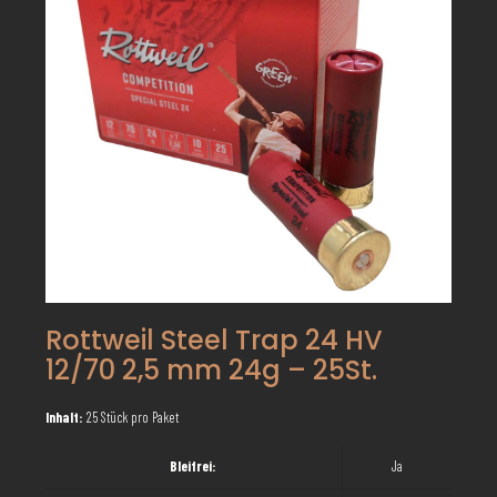
Rottweil Steel Trap 24 HV
12/70 2,5 mm 24g – 25St.
Inhalt:
25 Stück pro Paket
Bleifrei:
Ja