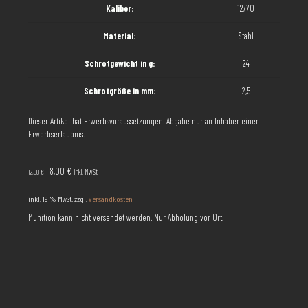
Kaliber:
12/70
Material:
Stahl
Schrotgewicht in g:
24
Schrotgröße in mm:
2,5
Dieser Artikel hat Erwerbsvoraussetzungen. Abgabe nur an Inhaber einer
Erwerbserlaubnis.
Ursprünglicher
Aktueller
8,00
€
inkl. MwSt
12,00
€
Preis
Preis
war:
ist:
inkl. 19 % MwSt.
zzgl.
Versandkosten
12,00 €
8,00 €.
Munition kann nicht versendet werden. Nur Abholung vor Ort.