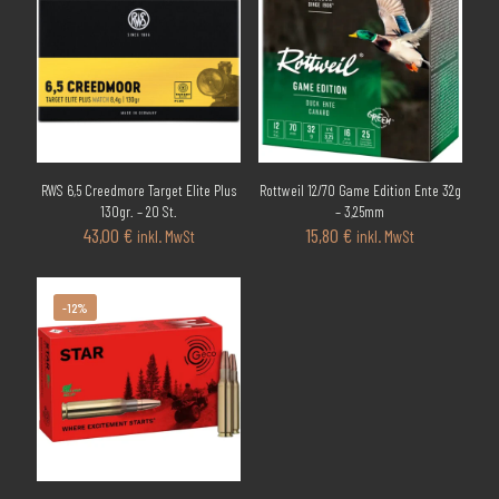
RWS 6,5 Creedmore Target Elite Plus
Rottweil 12/70 Game Edition Ente 32g
130gr. – 20 St.
– 3,25mm
43,00
€
15,80
€
inkl. MwSt
inkl. MwSt
-12%