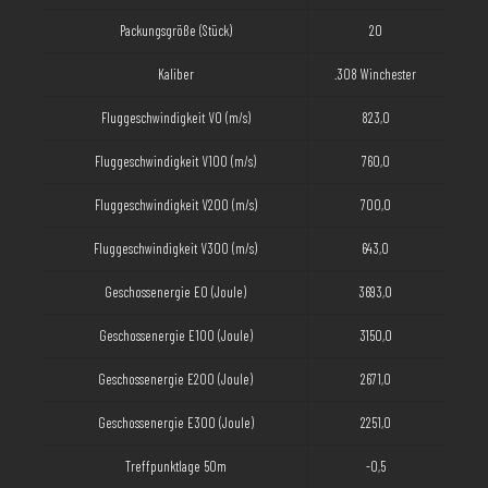
Packungsgröße (Stück)
20
Kaliber
.308 Winchester
Fluggeschwindigkeit V0 (m/s)
823,0
Fluggeschwindigkeit V100 (m/s)
760,0
Fluggeschwindigkeit V200 (m/s)
700,0
Fluggeschwindigkeit V300 (m/s)
643,0
Geschossenergie E0 (Joule)
3693,0
Geschossenergie E100 (Joule)
3150,0
Geschossenergie E200 (Joule)
2671,0
Geschossenergie E300 (Joule)
2251,0
Treffpunktlage 50m
-0,5