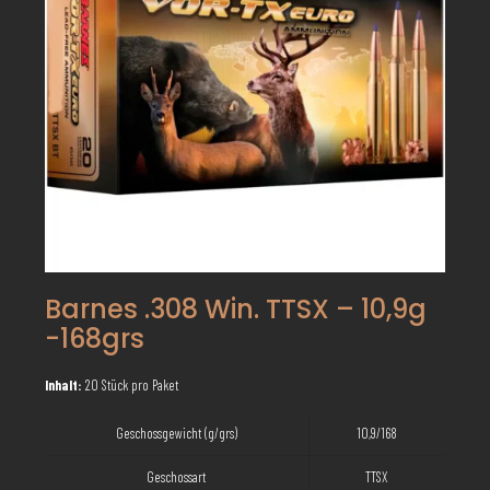
Barnes .308 Win. TTSX – 10,9g
-168grs
Inhalt:
20 Stück pro Paket
Geschossgewicht (g/grs)
10,9/168
Geschossart
TTSX