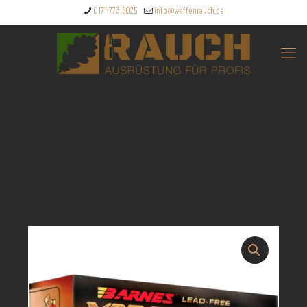
0171 773 6025
info@waffenrauch.de