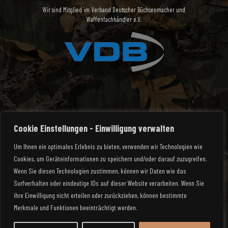
Wir sind Mitglied im Verband Deutscher Büchsenmacher und
Waffenfachhändler e.V.
Cookie Einstellungen - Einwilligung verwalten
Um Ihnen ein optimales Erlebnis zu bieten, verwenden wir Technologien wie
Cookies, um Geräteinformationen zu speichern und/oder darauf zuzugreifen.
Wenn Sie diesen Technologien zustimmen, können wir Daten wie das
Surfverhalten oder eindeutige IDs auf dieser Website verarbeiten. Wenn Sie
ihre Einwilligung nicht erteilen oder zurückziehen, können bestimmte
© 2025 Waffen Rauch | All Rights Reserved
Merkmale und Funktionen beeinträchtigt werden.
Mein Konto
Zahlungsarten
Versandarten
Impressum
Widerrufsbelehrung
Datenschutzerklärung
AGB