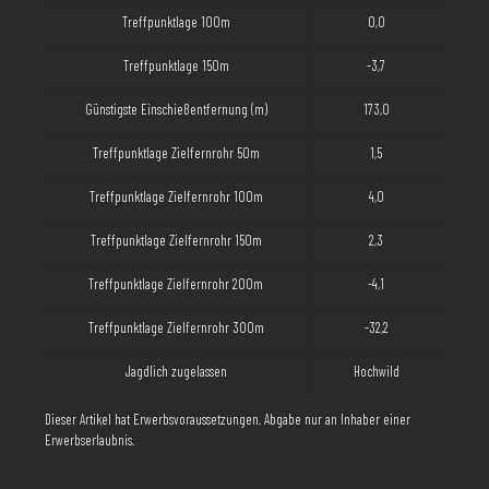
Treffpunktlage 100m
0,0
Treffpunktlage 150m
-3,7
Günstigste Einschießentfernung (m)
173,0
Treffpunktlage Zielfernrohr 50m
1,5
Treffpunktlage Zielfernrohr 100m
4,0
Treffpunktlage Zielfernrohr 150m
2,3
Treffpunktlage Zielfernrohr 200m
-4,1
Treffpunktlage Zielfernrohr 300m
-32,2
Jagdlich zugelassen
Hochwild
Dieser Artikel hat Erwerbsvoraussetzungen. Abgabe nur an Inhaber einer
Erwerbserlaubnis.