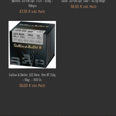
Barnes .30-06 Spr. TTSX – 10,9g –
Geco .30-06 Spr. Star – 10,7g/165gr.
168grs
56,50
€
inkl. MwSt
67,55
€
inkl. MwSt
Sellier & Bellot .223 Rem. Vlm BT 3,6g
– 55gr. – 100 St.
56,00
€
inkl. MwSt